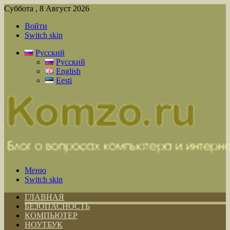
Суббота , 8 Август 2026
Войти
Switch skin
Русский
Русский
English
Eesti
Меню
Switch skin
ГЛАВНАЯ
БЕЗОПАСНОСТЬ
КОМПЬЮТЕР
НОУТБУК