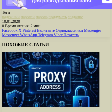
Теги
надежный
паролей
пароль
придумать
создание
10.01.2020
0
Время чтения: 2 мин.
Facebook
X
Pinterest
Вконтакте
Одноклассники
Messenger
Messenger
WhatsApp
Telegram
Viber
Печатать
ПОХОЖИЕ СТАТЬИ