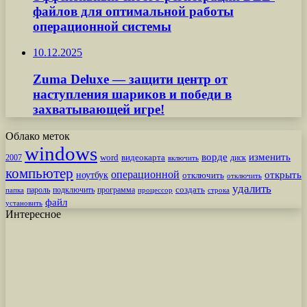
файлов для оптимальной работы
операционной системы
10.12.2025
Zuma Deluxe — защити центр от
наступления шариков и победи в
захватывающей игре!
Облако меток
windows
ворде
изменить
word
видеокарта
диск
2007
включить
компьютер
операционной
открыть
ноутбук
отключить
отключить
удалить
создать
пароль
подключить
программа
процессор
строка
папка
файл
установить
Интересное