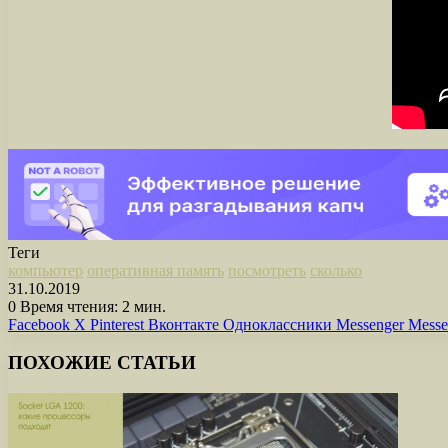
Теги
компьютер
оперативная память
посмотреть
сколько
31.10.2019
0
Время чтения: 2 мин.
Facebook
X
Pinterest
Вконтакте
Одноклассники
Messenger
Messe
ПОХОЖИЕ СТАТЬИ