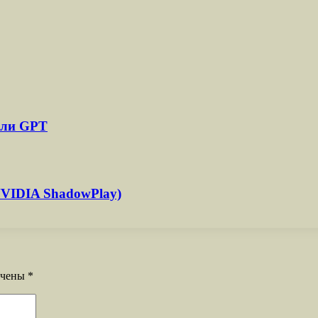
или GPT
(NVIDIA ShadowPlay)
ечены
*