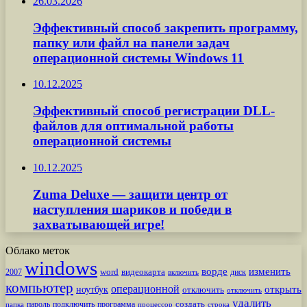
26.03.2026
Эффективный способ закрепить программу,
папку или файл на панели задач
операционной системы Windows 11
10.12.2025
Эффективный способ регистрации DLL-
файлов для оптимальной работы
операционной системы
10.12.2025
Zuma Deluxe — защити центр от
наступления шариков и победи в
захватывающей игре!
Облако меток
windows
ворде
изменить
word
видеокарта
диск
2007
включить
компьютер
операционной
открыть
ноутбук
отключить
отключить
удалить
создать
пароль
подключить
программа
процессор
строка
папка