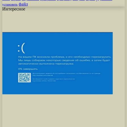
файл
установить
Интересное