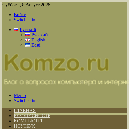
Суббота , 8 Август 2026
Войти
Switch skin
Русский
Русский
English
Eesti
Меню
Switch skin
ГЛАВНАЯ
БЕЗОПАСНОСТЬ
КОМПЬЮТЕР
НОУТБУК