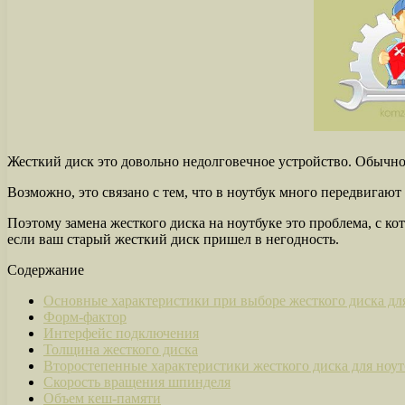
Жесткий диск это довольно недолговечное устройство. Обычно
Возможно, это связано с тем, что в ноутбук много передвигают 
Поэтому замена жесткого диска на ноутбуке это проблема, с ко
если ваш старый жесткий диск пришел в негодность.
Содержание
Основные характеристики при выборе жесткого диска дл
Форм-фактор
Интерфейс подключения
Толщина жесткого диска
Второстепенные характеристики жесткого диска для ноут
Скорость вращения шпинделя
Объем кеш-памяти