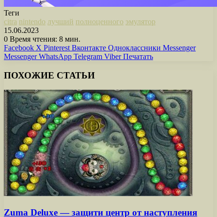
Теги
citra
nintendo
лучший
полноценного
эмулятор
15.06.2023
0
Время чтения: 8 мин.
Facebook
X
Pinterest
Вконтакте
Одноклассники
Messenger
Messenger
WhatsApp
Telegram
Viber
Печатать
ПОХОЖИЕ СТАТЬИ
Zuma Deluxe — защити центр от наступления