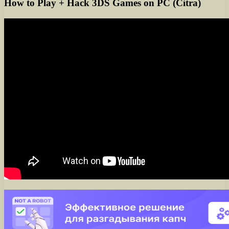
How to Play + Hack 3DS Games on PC (Citra)