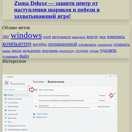
Zuma Deluxe — защити центр от
наступления шариков и победи в
захватывающей игре!
Облако меток
windows
ворде
изменить
word
видеокарта
диск
2007
включить
компьютер
операционной
открыть
ноутбук
отключить
отключить
удалить
создать
пароль
подключить
программа
процессор
строка
папка
файл
установить
Интересное