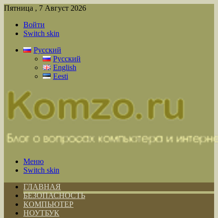
Пятница , 7 Август 2026
Войти
Switch skin
Русский
Русский
English
Eesti
Меню
Switch skin
ГЛАВНАЯ
БЕЗОПАСНОСТЬ
КОМПЬЮТЕР
НОУТБУК