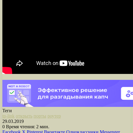
Теги
tp-link
открыть
порты
роутер
29.03.2019
0
Время чтения: 2 мин.
Facebook
X
Pinterest
Вконтакте
Одноклассники
Messenger