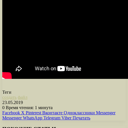
Теги
создать
файл
23.05.2019
0
Время чтения: 1 минута
Facebook
X
Pinterest
Вконтакте
Одноклассники
Messenger
Messenger
WhatsApp
Telegram
Viber
Печатать