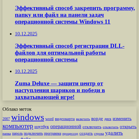
Эффективный способ закрепить программу,
папку или файл на панели задач
операционной системы Windows 11
10.12.2025
Эффективный способ регистрации DLL-
файлов для оптимальной работы
операционной системы
10.12.2025
Zuma Deluxe — защити центр от
наступления шариков и победи в
захватывающей игре!
Облако меток
windows
ворде
изменить
word
видеокарта
диск
2007
включить
компьютер
операционной
открыть
ноутбук
отключить
отключить
удалить
создать
пароль
подключить
программа
процессор
строка
папка
файл