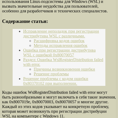
использования Linux-подсистемы для Windows (WSL) и
вызвать значительные неудобства для пользователей,
особенно для разработчиков и технических специалистов.
Содержание статьи:
Исправление неполадок при регистрации
дистрибутива WSL с различными.
Расшифровка кодов ошибок
Методы исправления ошибок
Ошибка при регистрации дистрибутива
WSL с ошибкой 0x80070057
Раздел: Ошибка WslRegisterDistribution failed
with error.
Причины возникновения ошибки
Решение проблемы
Решение проблемы с кодом ошибки
0x80370102 при выполнении.
Коды ошибок WslRegisterDistribution failed with error могут
быть разнообразными и могут включать в себя такие значения,
как 0x8007019e, 0x80070003, 0x80070057 и многие другие.
Каждый из этих кодов указывает на конкретную проблему,
которая может возникнуть при регистрации дистрибуции
WSL на компьютере с Windows 11.