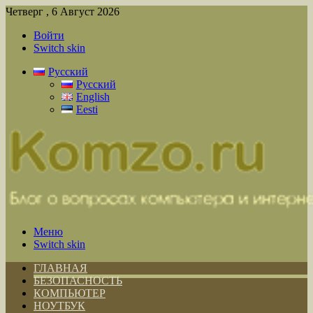
Четверг , 6 Август 2026
Войти
Switch skin
Русский
Русский
English
Eesti
Меню
Switch skin
ГЛАВНАЯ
БЕЗОПАСНОСТЬ
КОМПЬЮТЕР
НОУТБУК