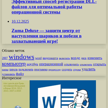
Эффективный способ регистрации DLL-
файлов для оптимальной работы
операционной системы
10.12.2025
Zuma Deluxe — защити центр от
наступления шариков и победи в
захватывающей игре!
Облако меток
windows
ворде
изменить
word
видеокарта
диск
2007
включить
компьютер
операционной
открыть
ноутбук
отключить
отключить
удалить
создать
пароль
подключить
программа
процессор
строка
папка
файл
установить
Интересное