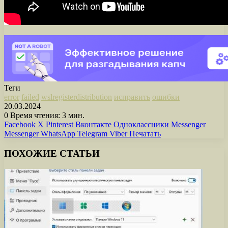
Теги
error
failed
wslregisterdistribution
исправить
ошибки
20.03.2024
0
Время чтения: 3 мин.
Facebook
X
Pinterest
Вконтакте
Одноклассники
Messenger
Messenger
WhatsApp
Telegram
Viber
Печатать
ПОХОЖИЕ СТАТЬИ