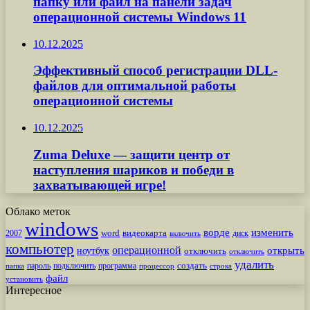
папку или файл на панели задач
операционной системы Windows 11
10.12.2025
Эффективный способ регистрации DLL-
файлов для оптимальной работы
операционной системы
10.12.2025
Zuma Deluxe — защити центр от
наступления шариков и победи в
захватывающей игре!
Облако меток
windows
ворде
изменить
word
видеокарта
диск
2007
включить
компьютер
операционной
открыть
ноутбук
отключить
отключить
удалить
создать
пароль
подключить
программа
процессор
строка
папка
файл
установить
Интересное