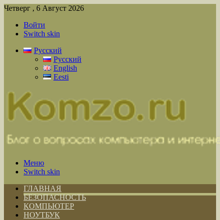
Четверг , 6 Август 2026
Войти
Switch skin
Русский
Русский
English
Eesti
Меню
Switch skin
ГЛАВНАЯ
БЕЗОПАСНОСТЬ
КОМПЬЮТЕР
НОУТБУК