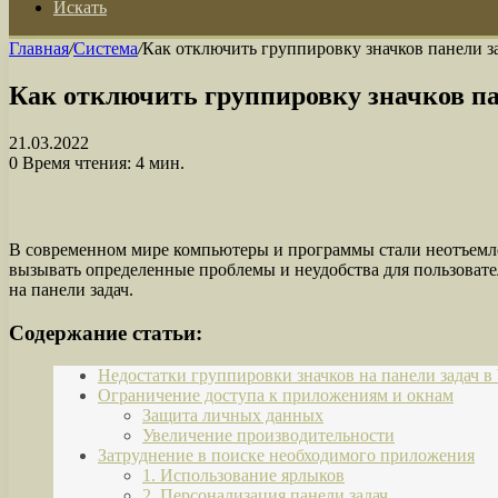
Искать
Главная
/
Система
/
Как отключить группировку значков панели з
Как отключить группировку значков па
21.03.2022
0
Время чтения: 4 мин.
В современном мире компьютеры и программы стали неотъемл
вызывать определенные проблемы и неудобства для пользовате
на панели задач.
Содержание статьи:
Недостатки группировки значков на панели задач в
Ограничение доступа к приложениям и окнам
Защита личных данных
Увеличение производительности
Затруднение в поиске необходимого приложения
1. Использование ярлыков
2. Персонализация панели задач