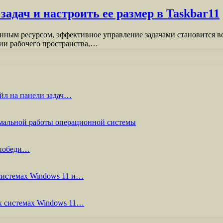
адач и настроить ее размер в Taskbar11
енным ресурсом, эффективное управление задачами становится 
ции рабочего пространства,…
йл на панели задач…
мальной работы операционной системы
 победи…
системах Windows 11 и…
х системах Windows 11…