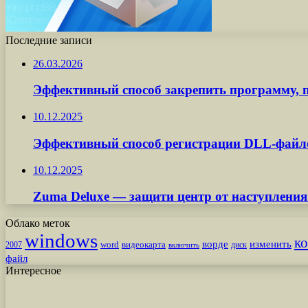
Последние записи
26.03.2026
Эффективный способ закрепить программу, п
10.12.2025
Эффективный способ регистрации DLL-файл
10.12.2025
Zuma Deluxe — защити центр от наступления
Облако меток
windows
к
ворде
изменить
word
видеокарта
диск
2007
включить
файл
Интересное