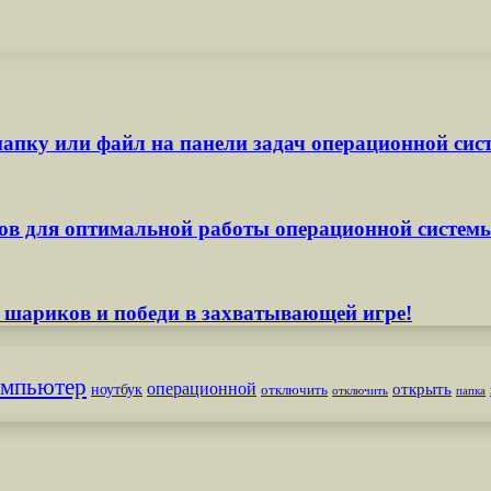
апку или файл на панели задач операционной сис
ов для оптимальной работы операционной систем
 шариков и победи в захватывающей игре!
омпьютер
операционной
открыть
ноутбук
отключить
отключить
папка