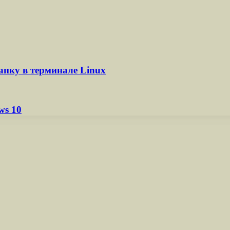
апку в терминале Linux
ws 10