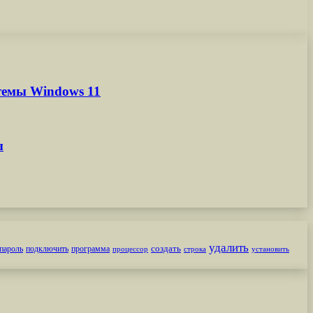
темы Windows 11
ы
удалить
создать
пароль
подключить
программа
процессор
строка
установить