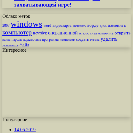
захватывающей игре!
Облако меток
windows
ворде
изменить
word
видеокарта
диск
2007
включить
компьютер
операционной
открыть
ноутбук
отключить
отключить
удалить
создать
пароль
подключить
программа
процессор
строка
папка
файл
установить
Интересное
Популярное
14.05.2019