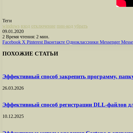
Теги
windows
вход
отключение
пин-код
убрать
09.01.2020
2
Время чтения: 2 мин.
Facebook
X
Pinterest
Вконтакте
Одноклассники
Messenger
Messe
ПОХОЖИЕ СТАТЬИ
Эффективный способ закрепить программу, папк
26.03.2026
Эффективный способ регистрации DLL-файлов д
10.12.2025