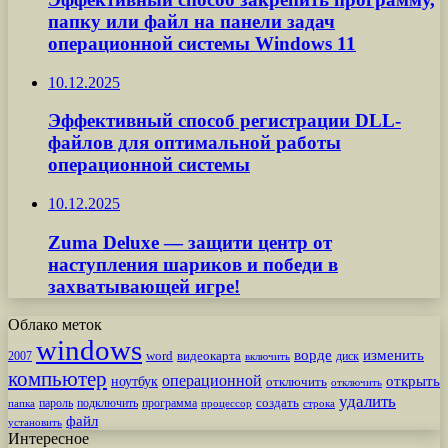
папку или файл на панели задач
операционной системы Windows 11
10.12.2025
Эффективный способ регистрации DLL-
файлов для оптимальной работы
операционной системы
10.12.2025
Zuma Deluxe — защити центр от
наступления шариков и победи в
захватывающей игре!
Облако меток
windows
ворде
изменить
word
видеокарта
диск
2007
включить
компьютер
операционной
открыть
ноутбук
отключить
отключить
удалить
создать
пароль
подключить
программа
процессор
строка
папка
файл
установить
Интересное