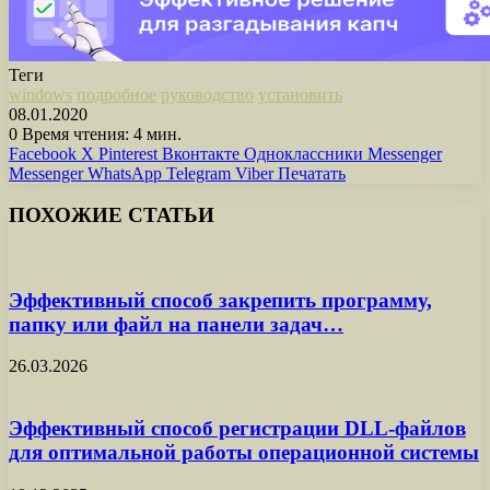
Теги
windows
подробное
руководство
установить
08.01.2020
0
Время чтения: 4 мин.
Facebook
X
Pinterest
Вконтакте
Одноклассники
Messenger
Messenger
WhatsApp
Telegram
Viber
Печатать
ПОХОЖИЕ СТАТЬИ
Эффективный способ закрепить программу,
папку или файл на панели задач…
26.03.2026
Эффективный способ регистрации DLL-файлов
для оптимальной работы операционной системы