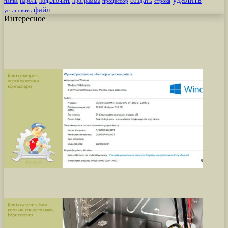
создать
пароль
подключить
программа
процессор
строка
папка
файл
установить
Интересное