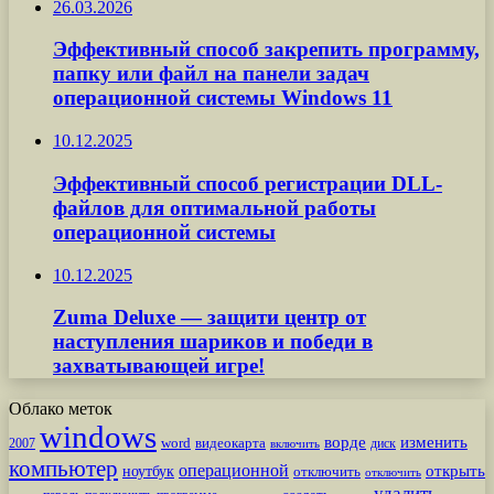
26.03.2026
Эффективный способ закрепить программу,
папку или файл на панели задач
операционной системы Windows 11
10.12.2025
Эффективный способ регистрации DLL-
файлов для оптимальной работы
операционной системы
10.12.2025
Zuma Deluxe — защити центр от
наступления шариков и победи в
захватывающей игре!
Облако меток
windows
ворде
изменить
word
видеокарта
диск
2007
включить
компьютер
операционной
открыть
ноутбук
отключить
отключить
удалить