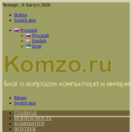
Четверг , 6 Август 2026
Войти
Switch skin
Русский
Русский
English
Eesti
Меню
Switch skin
ГЛАВНАЯ
БЕЗОПАСНОСТЬ
КОМПЬЮТЕР
НОУТБУК