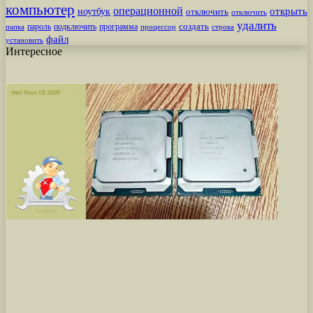
компьютер
операционной
открыть
ноутбук
отключить
отключить
удалить
создать
пароль
подключить
программа
процессор
строка
папка
файл
установить
Интересное