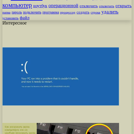
компьютер
операционной
открыть
ноутбук
отключить
отключить
удалить
создать
пароль
подключить
программа
процессор
строка
папка
файл
установить
Интересное