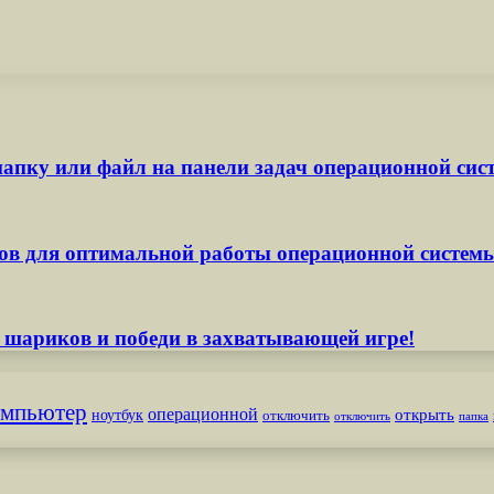
апку или файл на панели задач операционной сис
ов для оптимальной работы операционной систем
 шариков и победи в захватывающей игре!
омпьютер
операционной
открыть
ноутбук
отключить
отключить
папка