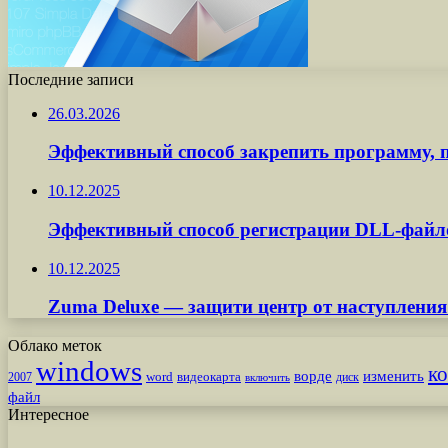
Последние записи
26.03.2026
Эффективный способ закрепить программу, п
10.12.2025
Эффективный способ регистрации DLL-файл
10.12.2025
Zuma Deluxe — защити центр от наступления
Облако меток
windows
к
ворде
изменить
word
видеокарта
диск
2007
включить
файл
Интересное