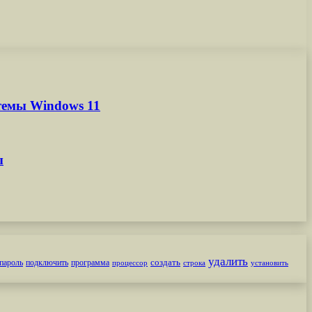
темы Windows 11
ы
удалить
создать
пароль
подключить
программа
процессор
строка
установить