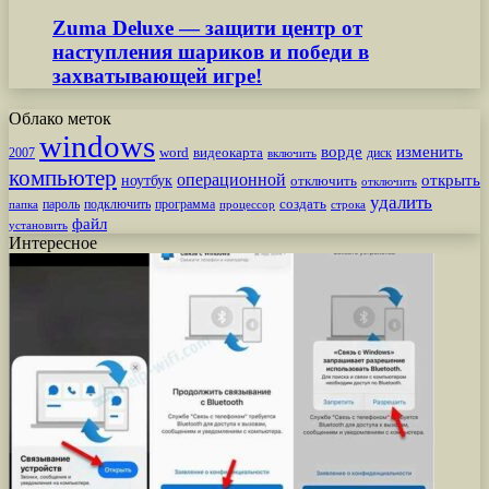
Zuma Deluxe — защити центр от
наступления шариков и победи в
захватывающей игре!
Облако меток
windows
ворде
изменить
word
видеокарта
диск
2007
включить
компьютер
операционной
открыть
ноутбук
отключить
отключить
удалить
создать
пароль
подключить
программа
процессор
строка
папка
файл
установить
Интересное