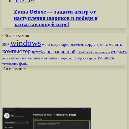
10.12.2025
Zuma Deluxe — защити центр от
наступления шариков и победи в
захватывающей игре!
Облако меток
windows
ворде
изменить
word
видеокарта
диск
2007
включить
компьютер
операционной
открыть
ноутбук
отключить
отключить
удалить
создать
пароль
подключить
программа
процессор
строка
папка
файл
установить
Интересное