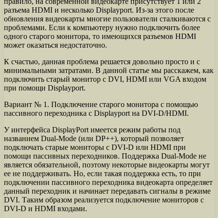
правило, на современной видеокарте присутствует 1 или 2
разъема HDMI и несколько Displayport. Из-за этого после
обновления видеокарты многие пользователи сталкиваются с
проблемами. Если к компьютеру нужно подключить более
одного старого монитора, то имеющихся разъемов HDMI
может оказаться недостаточно.
К счастью, данная проблема решается довольно просто и с
минимальными затратами. В данной статье мы расскажем, как
подключить старый монитор с DVI, HDMI или VGA входом
при помощи Displayport.
Вариант № 1. Подключение старого монитора с помощью
пассивного переходника с Displayport на DVI-D/HDMI.
У интерфейса DisplayPort имеется режим работы под
названием Dual-Mode (или DP++), который позволяет
подключать старые мониторы с DVI-D или HDMI при
помощи пассивных переходников. Поддержка Dual-Mode не
является обязательной, поэтому некоторые видеокарты могут
ее не поддерживать. Но, если такая поддержка есть, то при
подключении пассивного переходника видеокарта определяет
данный переходник и начинает передавать сигналы в режиме
DVI. Таким образом реализуется подключение мониторов с
DVI-D и HDMI входами.