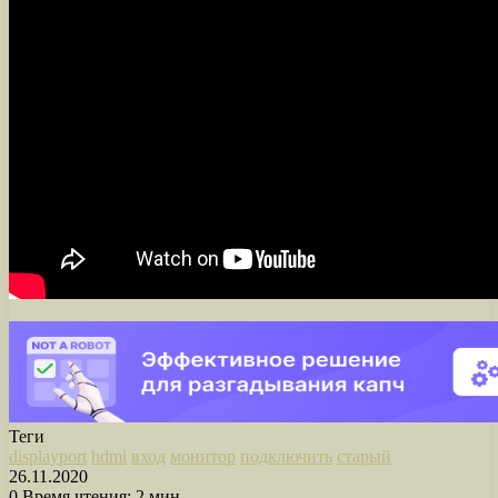
Теги
displayport
hdmi
вход
монитор
подключить
старый
26.11.2020
0
Время чтения: 2 мин.