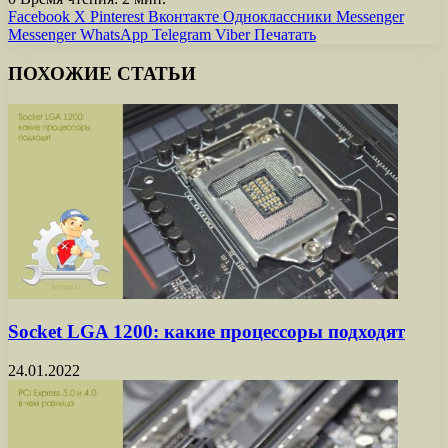
Facebook
X
Pinterest
Вконтакте
Одноклассники
Messenger
Messenger
WhatsApp
Telegram
Viber
Печатать
ПОХОЖИЕ СТАТЬИ
Socket LGA 1200: какие процессоры подходят
24.01.2022