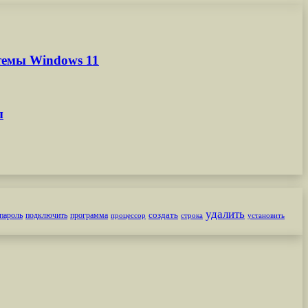
темы Windows 11
ы
удалить
создать
пароль
подключить
программа
процессор
строка
установить