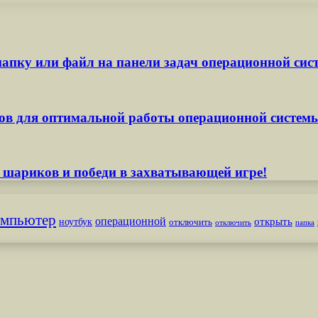
апку или файл на панели задач операционной сис
ов для оптимальной работы операционной систем
 шариков и победи в захватывающей игре!
омпьютер
операционной
открыть
ноутбук
отключить
отключить
папка