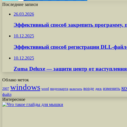
Последние записи
26.03.2026
Эффективный способ закрепить программу, п
10.12.2025
Эффективный способ регистрации DLL-файл
10.12.2025
Zuma Deluxe — защити центр от наступления
Облако меток
windows
к
ворде
изменить
word
видеокарта
диск
2007
включить
файл
Интересное