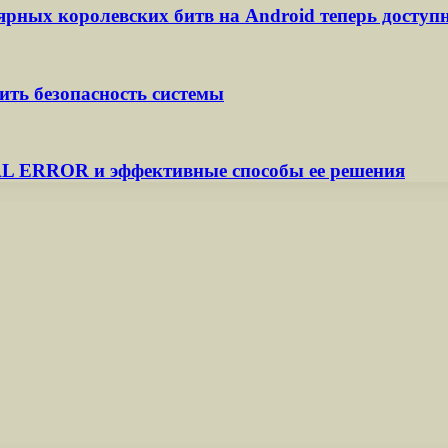
ярных королевских битв на Android теперь доступ
ть безопасность системы
ERROR и эффективные способы ее решения