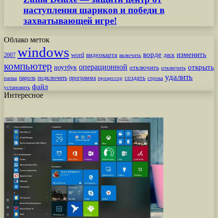
наступления шариков и победи в
захватывающей игре!
Облако меток
windows
ворде
изменить
word
видеокарта
диск
2007
включить
компьютер
операционной
открыть
ноутбук
отключить
отключить
удалить
создать
пароль
подключить
программа
процессор
строка
папка
файл
установить
Интересное