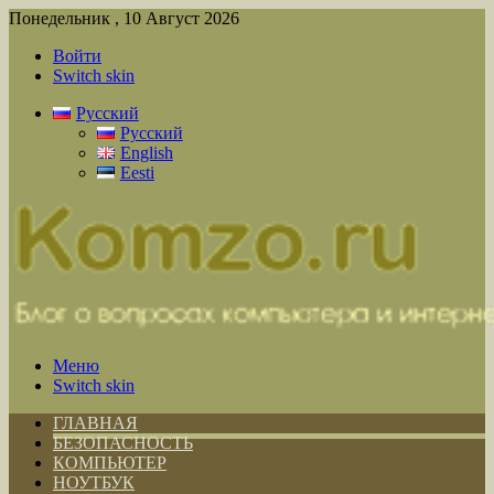
Понедельник , 10 Август 2026
Войти
Switch skin
Русский
Русский
English
Eesti
Меню
Switch skin
ГЛАВНАЯ
БЕЗОПАСНОСТЬ
КОМПЬЮТЕР
НОУТБУК