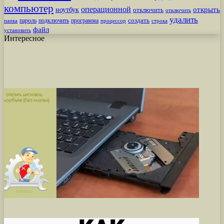
компьютер
операционной
открыть
ноутбук
отключить
отключить
удалить
создать
пароль
подключить
программа
процессор
строка
папка
файл
установить
Интересное