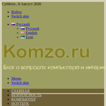
Суббота , 8 Август 2026
Войти
Switch skin
Русский
Русский
English
Eesti
Меню
Switch skin
ГЛАВНАЯ
БЕЗОПАСНОСТЬ
КОМПЬЮТЕР
НОУТБУК