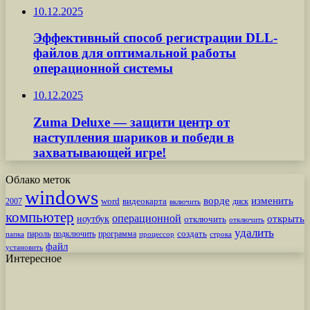
10.12.2025
Эффективный способ регистрации DLL-
файлов для оптимальной работы
операционной системы
10.12.2025
Zuma Deluxe — защити центр от
наступления шариков и победи в
захватывающей игре!
Облако меток
windows
ворде
изменить
word
видеокарта
диск
2007
включить
компьютер
операционной
открыть
ноутбук
отключить
отключить
удалить
создать
пароль
подключить
программа
процессор
строка
папка
файл
установить
Интересное