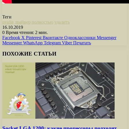
Теги
nvidia
драйвер
полностью
удалить
16.10.2019
0
Время чтения: 2 мин.
Facebook
X
Pinterest
Вконтакте
Одноклассники
Messenger
Messenger
WhatsApp
Telegram
Viber
Печатать
ПОХОЖИЕ СТАТЬИ
Socket LGA 1200: какие процессоры подходят