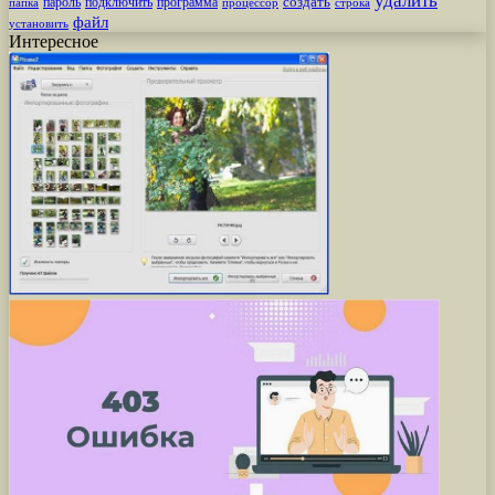
удалить
создать
пароль
подключить
программа
процессор
строка
папка
файл
установить
Интересное