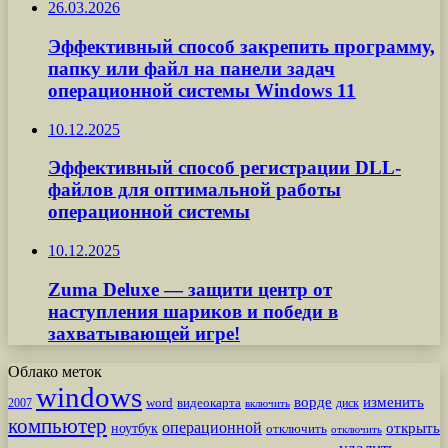
26.03.2026
Эффективный способ закрепить программу,
папку или файл на панели задач
операционной системы Windows 11
10.12.2025
Эффективный способ регистрации DLL-
файлов для оптимальной работы
операционной системы
10.12.2025
Zuma Deluxe — защити центр от
наступления шариков и победи в
захватывающей игре!
Облако меток
windows
ворде
изменить
word
видеокарта
диск
2007
включить
компьютер
операционной
открыть
ноутбук
отключить
отключить