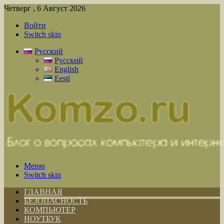
Четверг , 6 Август 2026
Войти
Switch skin
Русский
Русский
English
Eesti
Меню
Switch skin
ГЛАВНАЯ
БЕЗОПАСНОСТЬ
КОМПЬЮТЕР
НОУТБУК