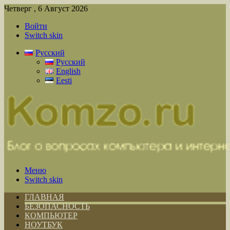
Четверг , 6 Август 2026
Войти
Switch skin
Русский
Русский
English
Eesti
Меню
Switch skin
ГЛАВНАЯ
БЕЗОПАСНОСТЬ
КОМПЬЮТЕР
НОУТБУК