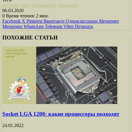
жесткий диск
отключается
пропадает
06.03.2020
0
Время чтения: 2 мин.
Facebook
X
Pinterest
Вконтакте
Одноклассники
Messenger
Messenger
WhatsApp
Telegram
Viber
Печатать
ПОХОЖИЕ СТАТЬИ
Socket LGA 1200: какие процессоры подходят
24.01.2022