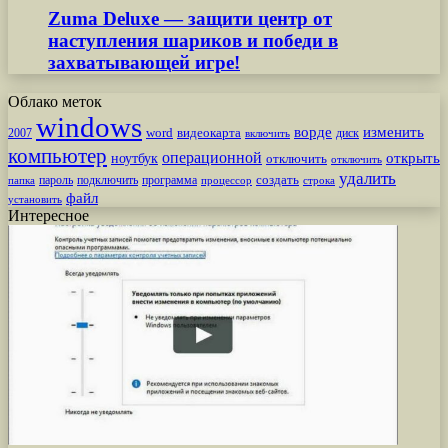
Zuma Deluxe — защити центр от
наступления шариков и победи в
захватывающей игре!
Облако меток
windows
ворде
изменить
word
видеокарта
диск
2007
включить
компьютер
операционной
открыть
ноутбук
отключить
отключить
удалить
создать
пароль
подключить
программа
процессор
строка
папка
файл
установить
Интересное