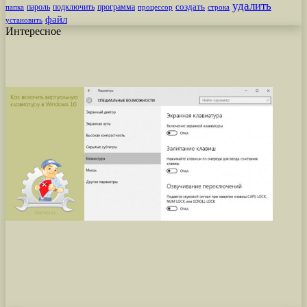
удалить
создать
пароль
подключить
программа
процессор
строка
папка
файл
установить
Интересное