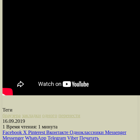
Теги
браузера
закладки
одного
перенести
16.09.2019
1
Время чтения: 1 минута
Facebook
X
Pinterest
Вконтакте
Одноклассники
Messenger
Messenger
WhatsApp
Telegram
Viber
Печатать