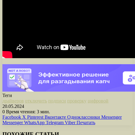
Теги
драйверов
отключить
подписи
проверку
цифровой
20.05.2024
0
Время чтения: 3 мин.
Facebook
X
Pinterest
Вконтакте
Одноклассники
Messenger
Messenger
WhatsApp
Telegram
Viber
Печатать
ПОХОЖИЕ СТАТЬИ