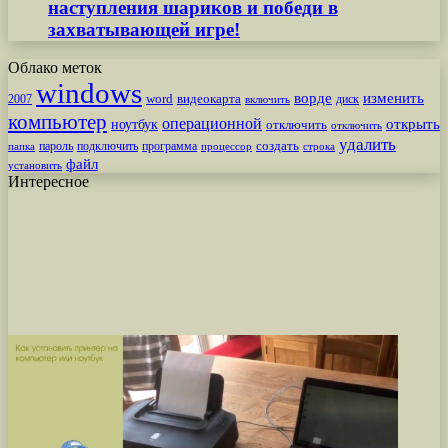
наступления шариков и победи в
захватывающей игре!
Облако меток
windows
ворде
изменить
word
видеокарта
диск
2007
включить
компьютер
операционной
открыть
ноутбук
отключить
отключить
удалить
создать
пароль
подключить
программа
процессор
строка
папка
файл
установить
Интересное