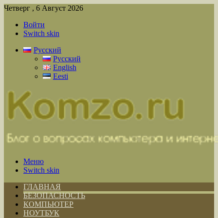
Четверг , 6 Август 2026
Войти
Switch skin
Русский
Русский
English
Eesti
Меню
Switch skin
ГЛАВНАЯ
БЕЗОПАСНОСТЬ
КОМПЬЮТЕР
НОУТБУК