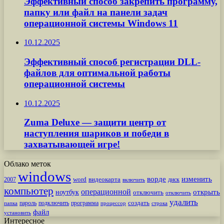
Эффективный способ закрепить программу,
папку или файл на панели задач
операционной системы Windows 11
10.12.2025
Эффективный способ регистрации DLL-
файлов для оптимальной работы
операционной системы
10.12.2025
Zuma Deluxe — защити центр от
наступления шариков и победи в
захватывающей игре!
Облако меток
windows
ворде
изменить
word
видеокарта
диск
2007
включить
компьютер
операционной
открыть
ноутбук
отключить
отключить
удалить
создать
пароль
подключить
программа
процессор
строка
папка
файл
установить
Интересное