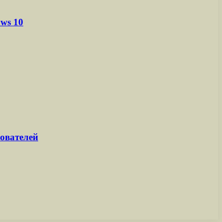
ws 10
ователей