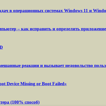
адач в операционных системах Windows 11 и Windo
пьютер – как исправить и определить приложение
oD
мешанные реакции и вызывает недовольство польз
t Device Missing or Boot Failed»
тера (100% способ)