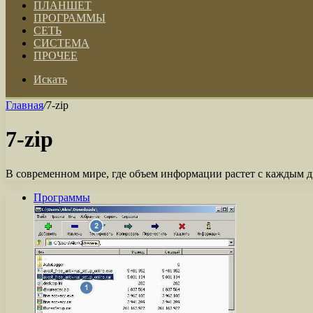
ПЛАНШЕТ
ПРОГРАММЫ
СЕТЬ
СИСТЕМА
ПРОЧЕЕ
Искать
Главная
/
7-zip
7-zip
В современном мире, где объем информации растет с каждым 
Программы