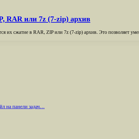
 RAR или 7z (7-zip) архив
ся их сжатие в RAR, ZIP или 7z (7-zip) архив. Это позволяет 
йл на панели задач…