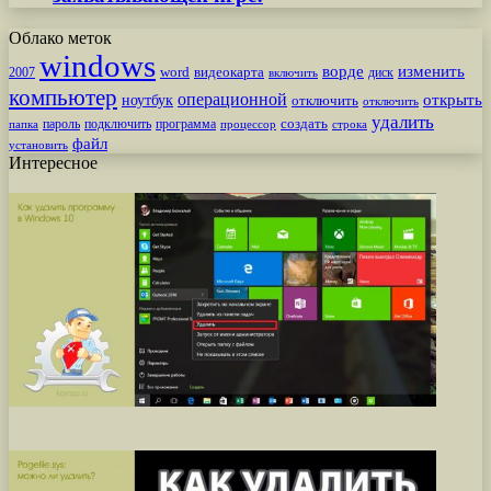
Облако меток
windows
ворде
изменить
word
видеокарта
диск
2007
включить
компьютер
операционной
открыть
ноутбук
отключить
отключить
удалить
создать
пароль
подключить
программа
процессор
строка
папка
файл
установить
Интересное