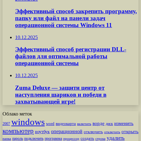
Эффективный способ закрепить программу,
папку или файл на панели задач
операционной системы Windows 11
10.12.2025
Эффективный способ регистрации DLL-
файлов для оптимальной работы
операционной системы
10.12.2025
Zuma Deluxe — защити центр от
наступления шариков и победи в
захватывающей игре!
Облако меток
windows
ворде
изменить
word
видеокарта
диск
2007
включить
компьютер
операционной
открыть
ноутбук
отключить
отключить
удалить
создать
пароль
подключить
программа
процессор
строка
папка