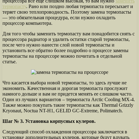
процессора все еще слишком высокая, то вам нужно
заменить
термопасту
. Рано или поздно любая термопаста пересыхает и
теряет свою теплопроводность. Поэтому замена термопасты
— это обязательная процедура, если нужно охладить
процессор компьютера.
Для того чтобы заменить термопасту вам понадобится снять с
процессора радиатор и удалить остатки старой термопасты,
после чего нужно нанести слой новой термопасты и
установить все обратно более подробно о процессе замены
термопасты на процессоре можно почитать в отдельной
статье.
Что касается выбора новой термопасты, то здесь лучше не
экономить. Качественная и дорогая термопаста прослужит
намного дольше и вам не придется менять ее слишком часто.
Один из лучших вариантов – термопаста Arctic Cooling MX-4.
Также можно покупать такие термопасты как Thermal Grizzly
Kryonaut, Noctua NT-H1, GELID GC-Extreme, Polimatech.
Шаг № 3. Установка корпусных кулеров.
Следующий способ охлаждения процессора заключается в
установке дополнительных кулеров, которые будут вдувать