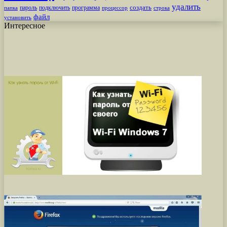
удалить
создать
пароль
подключить
программа
процессор
строка
папка
файл
установить
Интересное