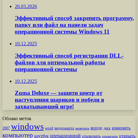
26.03.2026
Эффективный способ закрепить программу,
папку или файл на панели задач
операционной системы Windows 11
10.12.2025
Эффективный способ регистрации DLL-
файлов для оптимальной работы
операционной системы
10.12.2025
Zuma Deluxe — защити центр от
наступления шариков и победи в
захватывающей игре!
Облако меток
windows
ворде
изменить
word
видеокарта
диск
2007
включить
компьютер
операционной
открыть
ноутбук
отключить
отключить