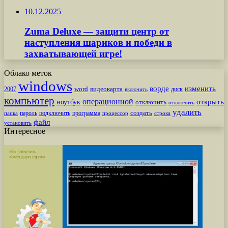
10.12.2025
Zuma Deluxe — защити центр от
наступления шариков и победи в
захватывающей игре!
Облако меток
windows
ворде
изменить
word
видеокарта
диск
2007
включить
компьютер
операционной
открыть
ноутбук
отключить
отключить
удалить
создать
пароль
подключить
программа
процессор
строка
папка
файл
установить
Интересное