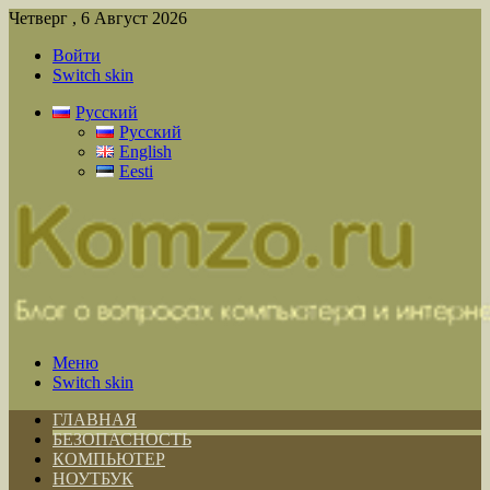
Четверг , 6 Август 2026
Войти
Switch skin
Русский
Русский
English
Eesti
Меню
Switch skin
ГЛАВНАЯ
БЕЗОПАСНОСТЬ
КОМПЬЮТЕР
НОУТБУК