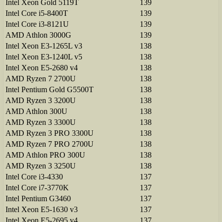
Intel Xeon Gold 5119T
139
Intel Core i5-8400T
139
Intel Core i3-8121U
139
AMD Athlon 3000G
139
Intel Xeon E3-1265L v3
138
Intel Xeon E3-1240L v5
138
Intel Xeon E5-2680 v4
138
AMD Ryzen 7 2700U
138
Intel Pentium Gold G5500T
138
AMD Ryzen 3 3200U
138
AMD Athlon 300U
138
AMD Ryzen 3 3300U
138
AMD Ryzen 3 PRO 3300U
138
AMD Ryzen 7 PRO 2700U
138
AMD Athlon PRO 300U
138
AMD Ryzen 3 3250U
138
Intel Core i3-4330
137
Intel Core i7-3770K
137
Intel Pentium G3460
137
Intel Xeon E5-1630 v3
137
Intel Xeon E5-2695 v4
137