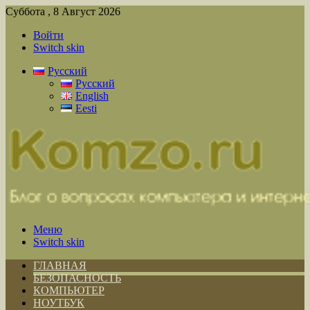
Суббота , 8 Август 2026
Войти
Switch skin
Русский
Русский
English
Eesti
Меню
Switch skin
ГЛАВНАЯ
БЕЗОПАСНОСТЬ
КОМПЬЮТЕР
НОУТБУК