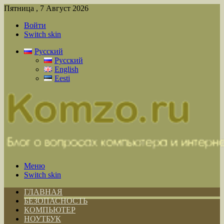
Пятница , 7 Август 2026
Войти
Switch skin
Русский
Русский
English
Eesti
Меню
Switch skin
ГЛАВНАЯ
БЕЗОПАСНОСТЬ
КОМПЬЮТЕР
НОУТБУК