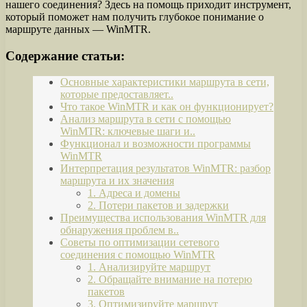
нашего соединения? Здесь на помощь приходит инструмент,
который поможет нам получить глубокое понимание о
маршруте данных — WinMTR.
Содержание статьи:
Основные характеристики маршрута в сети,
которые предоставляет..
Что такое WinMTR и как он функционирует?
Анализ маршрута в сети с помощью
WinMTR: ключевые шаги и..
Функционал и возможности программы
WinMTR
Интерпретация результатов WinMTR: разбор
маршрута и их значения
1. Адреса и домены
2. Потери пакетов и задержки
Преимущества использования WinMTR для
обнаружения проблем в..
Советы по оптимизации сетевого
соединения с помощью WinMTR
1. Анализируйте маршрут
2. Обращайте внимание на потерю
пакетов
3. Оптимизируйте маршрут