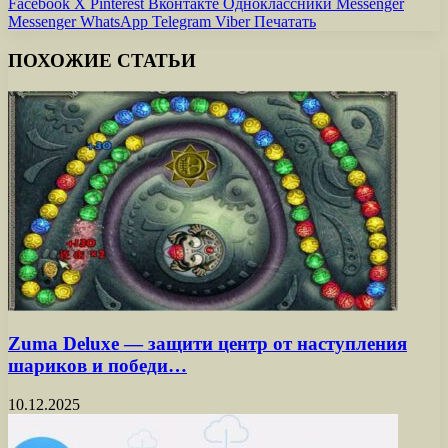
Facebook
X
Pinterest
Вконтакте
Одноклассники
Messenger
Messenger
WhatsApp
Telegram
Viber
Печатать
ПОХОЖИЕ СТАТЬИ
Zuma Deluxe — защити центр от наступления
шариков и победи…
10.12.2025