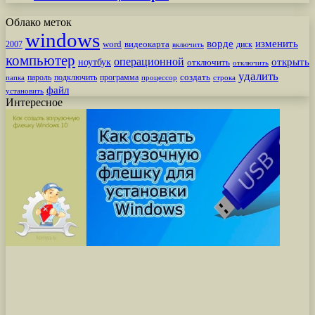
Облако меток
windows
ворде
изменить
word
видеокарта
диск
2007
включить
компьютер
операционной
открыть
ноутбук
отключить
отключить
удалить
создать
пароль
подключить
программа
процессор
строка
папка
файл
установить
Интересное