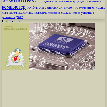
windows
ворде
изменить
word
видеокарта
диск
2007
включить
компьютер
операционной
открыть
ноутбук
отключить
отключить
удалить
создать
пароль
подключить
программа
процессор
строка
папка
файл
установить
Интересное