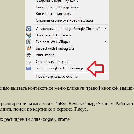
одимо вызвать контекстное меню кликнув правой кнопкой мышки н
 расширение называется «TinEye Reverse Image Search». Работае
нить поиск по картинке в сервисе Tineye.
ших расширений для Google Chrome