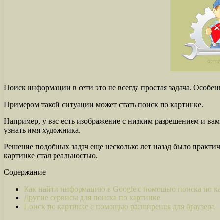
Поиск информации в сети это не всегда простая задача. Особен
Примером такой ситуации может стать поиск по картинке.
Например, у вас есть изображение с низким разрешением и ва
узнать имя художника.
Решение подобных задач еще несколько лет назад было практи
картинке стал реальностью.
Содержание
Как найти информацию в Google с помощью поиска по к
Другие сервисы для поиска по картинке
Поиск по картинке с помощью расширения для браузера