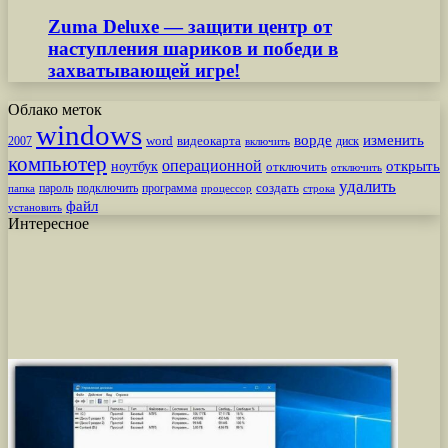
Zuma Deluxe — защити центр от
наступления шариков и победи в
захватывающей игре!
Облако меток
windows
ворде
изменить
word
видеокарта
диск
2007
включить
компьютер
операционной
открыть
ноутбук
отключить
отключить
удалить
создать
пароль
подключить
программа
процессор
строка
папка
файл
установить
Интересное