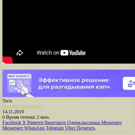
Теги
ноутбук
процессор
14.11.2019
0
Время чтения: 2 мин.
Facebook
X
Pinterest
Вконтакте
Одноклассники
Messenger
Messenger
WhatsApp
Telegram
Viber
Печатать