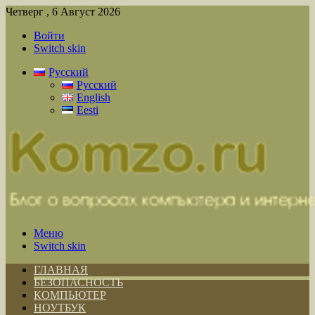
Четверг , 6 Август 2026
Войти
Switch skin
Русский
Русский
English
Eesti
Меню
Switch skin
ГЛАВНАЯ
БЕЗОПАСНОСТЬ
КОМПЬЮТЕР
НОУТБУК