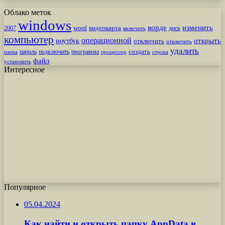
Облако меток
windows
ворде
изменить
word
видеокарта
диск
2007
включить
компьютер
операционной
открыть
ноутбук
отключить
отключить
удалить
создать
пароль
подключить
программа
процессор
строка
папка
файл
установить
Интересное
Популярное
05.04.2024
Как найти и открыть папку AppData в