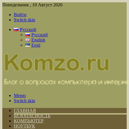
Понедельник , 10 Август 2026
Войти
Switch skin
Русский
Русский
English
Eesti
Меню
Switch skin
ГЛАВНАЯ
БЕЗОПАСНОСТЬ
КОМПЬЮТЕР
НОУТБУК