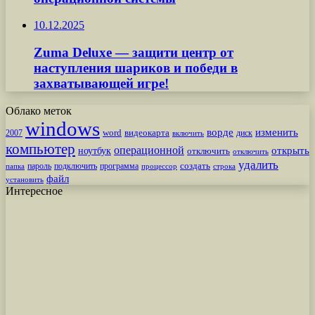
10.12.2025
Zuma Deluxe — защити центр от
наступления шариков и победи в
захватывающей игре!
Облако меток
windows
ворде
изменить
word
видеокарта
диск
2007
включить
компьютер
операционной
открыть
ноутбук
отключить
отключить
удалить
создать
пароль
подключить
программа
процессор
строка
папка
файл
установить
Интересное