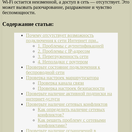
Wi-Fi остается неизменной, а доступ в сеть — отсутствует. Это
может вызвать разочарование, раздражение и чувство
беспомощности.
Содержание статьи:
Почему отсутствует возможность
подключения к сети Интернет при..
1. Проблемы с аутентификацией
2. Проблемы с IP-адресом
3. Перегруженность сети
4. Неполадки с роутером
Проверьте состояние подключения к
беспроводной сети
Проверка настроек маршрутизатора
Проверка канала связи
Проверка настроек безопасности
Проверьте наличие активной подписки на
интернет-услуги
Проверьте наличие сетевых конфликтов
Как определить наличие сетевых
конфликтов?
Как решить проблему с сетевыми
конфликтами?
Проверьте наличие ограничений в