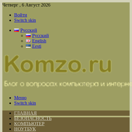
Четверг , 6 Август 2026
Войти
Switch skin
Русский
Русский
English
Eesti
Меню
Switch skin
ГЛАВНАЯ
БЕЗОПАСНОСТЬ
КОМПЬЮТЕР
НОУТБУК