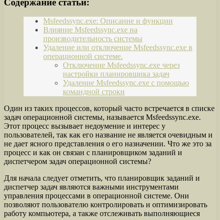
Содержание статьи:
Msfeedssync.exe: Описание и функции
Влияние Msfeedssync.exe на
производительность системы
Удаление или отключение Msfeedssync.exe в
операционной системе.
Отключение Msfeedssync.exe через
настройки планировщика задач
Удаление Msfeedssync.exe с помощью
командной строки
Один из таких процессов, который часто встречается в списке
задач операционной системы, называется Msfeedssync.exe.
Этот процесс вызывает недоумение и интерес у
пользователей, так как его название не является очевидным и
не дает ясного представления о его назначении. Что же это за
процесс и как он связан с планировщиком заданий и
диспетчером задач операционной системы?
Для начала следует отметить, что планировщик заданий и
диспетчер задач являются важными инструментами
управления процессами в операционной системе. Они
позволяют пользователю контролировать и оптимизировать
работу компьютера, а также отслеживать выполняющиеся