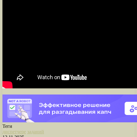
Теги
диспетчере
заданий