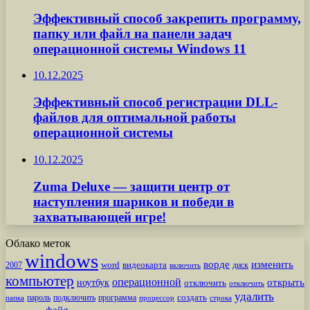
Эффективный способ закрепить программу,
папку или файл на панели задач
операционной системы Windows 11
10.12.2025
Эффективный способ регистрации DLL-
файлов для оптимальной работы
операционной системы
10.12.2025
Zuma Deluxe — защити центр от
наступления шариков и победи в
захватывающей игре!
Облако меток
windows
ворде
изменить
word
видеокарта
диск
2007
включить
компьютер
операционной
открыть
ноутбук
отключить
отключить
удалить
создать
пароль
подключить
программа
процессор
строка
папка
файл