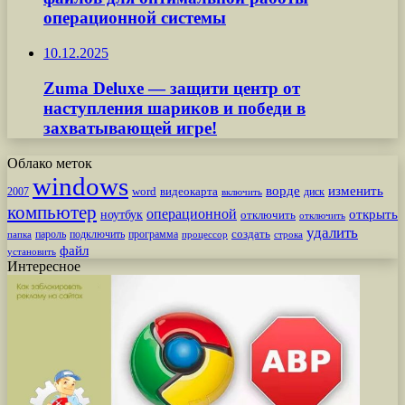
операционной системы
10.12.2025
Zuma Deluxe — защити центр от
наступления шариков и победи в
захватывающей игре!
Облако меток
windows
ворде
изменить
word
видеокарта
диск
2007
включить
компьютер
операционной
открыть
ноутбук
отключить
отключить
удалить
создать
пароль
подключить
программа
процессор
строка
папка
файл
установить
Интересное