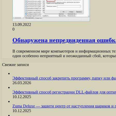
13.09.2022
0
Обнаружена непредвиденная ошибка
В современном мире компьютеров и информационных тех
один особенно неприятный и неожиданный сбой, которы
Свежие записи
Эффективный способ закрепить программу, папку или фа
26.03.2026
Эффективный способ регистрации DLL-файлов для опти
10.12.2025
Zuma Deluxe — защити центр от наступления шариков и
10.12.2025