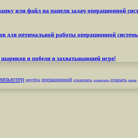
апку или файл на панели задач операционной сис
ов для оптимальной работы операционной систем
 шариков и победи в захватывающей игре!
омпьютер
операционной
открыть
ноутбук
отключить
отключить
папка