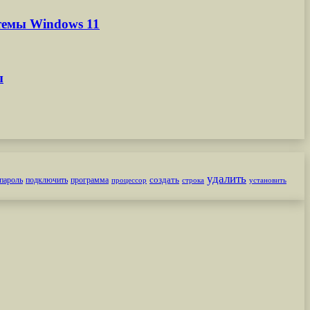
темы Windows 11
ы
удалить
создать
пароль
подключить
программа
процессор
строка
установить