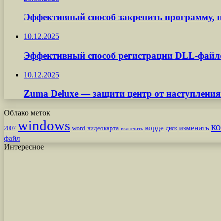
Эффективный способ закрепить программу, п
10.12.2025
Эффективный способ регистрации DLL-файл
10.12.2025
Zuma Deluxe — защити центр от наступления
Облако меток
windows
к
ворде
изменить
word
видеокарта
диск
2007
включить
файл
Интересное