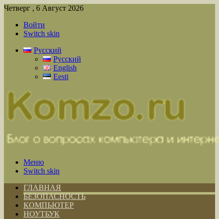
Четверг , 6 Август 2026
Войти
Switch skin
Русский
Русский
English
Eesti
Меню
Switch skin
ГЛАВНАЯ
БЕЗОПАСНОСТЬ
КОМПЬЮТЕР
НОУТБУК