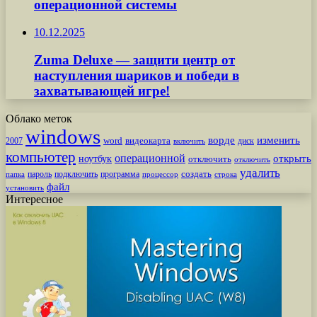
операционной системы
10.12.2025
Zuma Deluxe — защити центр от
наступления шариков и победи в
захватывающей игре!
Облако меток
windows
ворде
изменить
word
видеокарта
диск
2007
включить
компьютер
операционной
открыть
ноутбук
отключить
отключить
удалить
создать
пароль
подключить
программа
процессор
строка
папка
файл
установить
Интересное