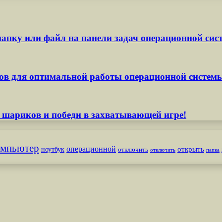
апку или файл на панели задач операционной сис
ов для оптимальной работы операционной систем
 шариков и победи в захватывающей игре!
омпьютер
операционной
открыть
ноутбук
отключить
отключить
папка