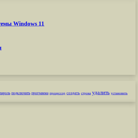
темы Windows 11
ы
удалить
создать
пароль
подключить
программа
процессор
строка
установить