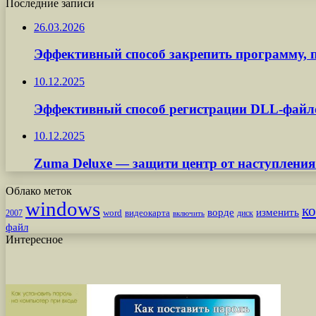
Последние записи
26.03.2026
Эффективный способ закрепить программу, п
10.12.2025
Эффективный способ регистрации DLL-файл
10.12.2025
Zuma Deluxe — защити центр от наступления
Облако меток
windows
к
ворде
изменить
word
видеокарта
диск
2007
включить
файл
Интересное