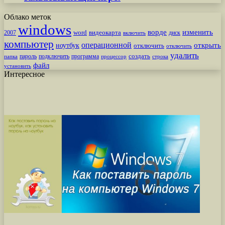
Облако меток
windows
ворде
изменить
word
видеокарта
диск
2007
включить
компьютер
операционной
открыть
ноутбук
отключить
отключить
удалить
создать
пароль
подключить
программа
процессор
строка
папка
файл
установить
Интересное